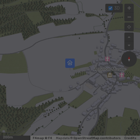
3D
200m
F4map © F4
Map data ©
OpenStreetMap contributors
Credits