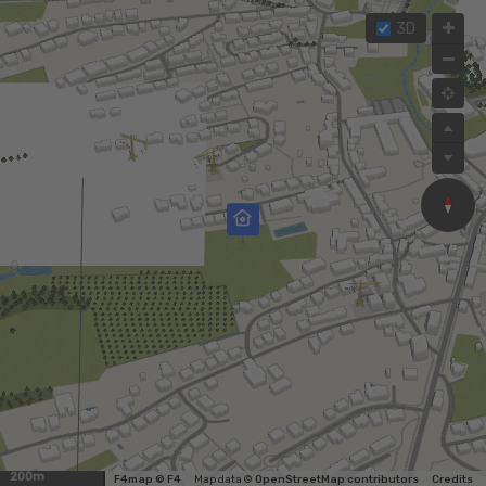
3D
200m
F4map © F4
Map data ©
OpenStreetMap contributors
Credits