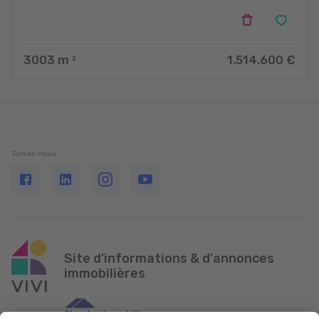
3003
m
1.514.600 €
2
Suivez-nous
Site d'informations & d'annonces
immobilières