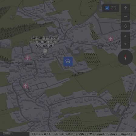
3D
200m
F4map © F4
Map data ©
OpenStreetMap contributors
Credits