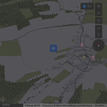
3D
200m
F4map © F4
Map data ©
OpenStreetMap contributors
Credits