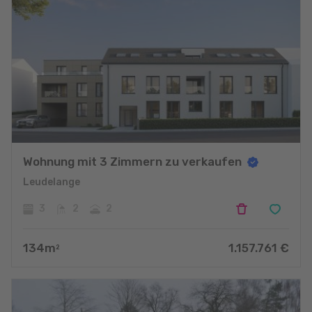
Wohnung mit 3 Zimmern zu verkaufen
Leudelange
3
2
2
134
m
1.157.761
€
2