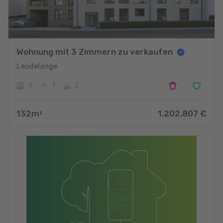
Wohnung mit 3 Zimmern zu verkaufen
Leudelange
3
1
2
132
m
1.202.807
€
2