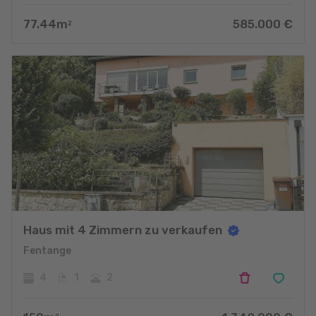
77.44
m
585.000
€
2
Haus mit 4 Zimmern zu verkaufen
Fentange
4
1
2