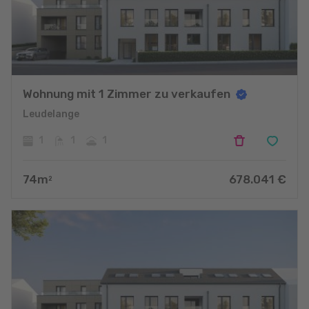
Wohnung mit 1 Zimmer zu verkaufen
Leudelange
1
1
1
74
m
678.041
€
2