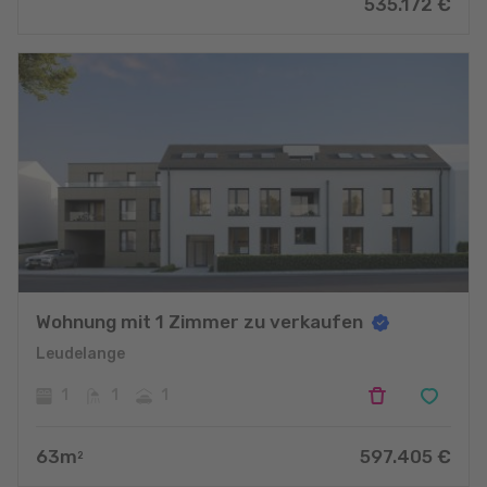
535.172
€
Wohnung mit 1 Zimmer zu verkaufen
Leudelange
1
1
1
63
m
597.405
€
2