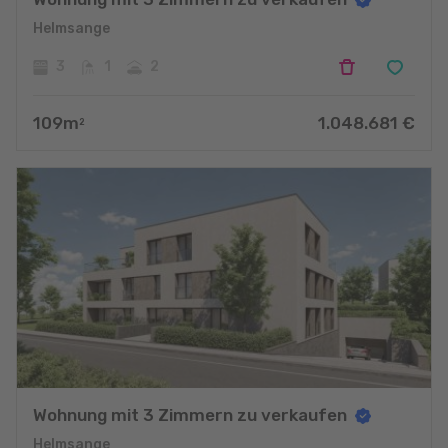
Helmsange
3
1
2
109
m
1.048.681
€
2
Wohnung mit 3 Zimmern zu verkaufen
Helmsange