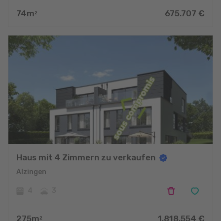
74
m
675.707
€
2
Haus mit 4 Zimmern zu verkaufen
Alzingen
4
3
275
m
1.818.554
€
2