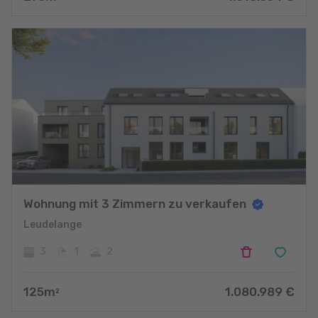
Wohnung mit 3 Zimmern zu verkaufen
Leudelange
3
1
2
125
m
1.080.989
€
2