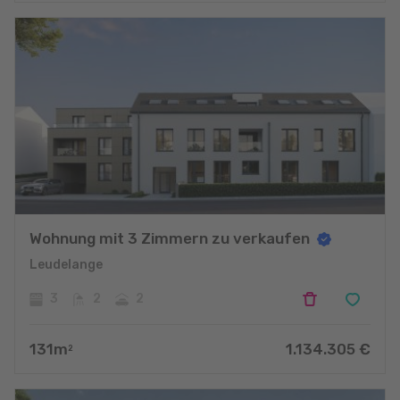
Wohnung mit 3 Zimmern zu verkaufen
Leudelange
3
2
2
131
m
1.134.305
€
2