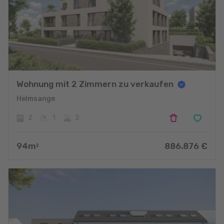
Wohnung mit 2 Zimmern zu verkaufen
Helmsange
2
1
2
94
m
886.876
€
2