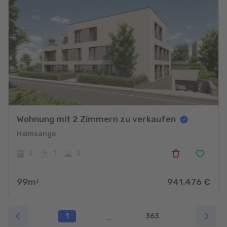
Wohnung mit 2 Zimmern zu verkaufen
Helmsange
2
1
2
99
m
941.476
€
2
1
363
...