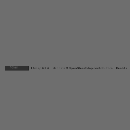
10km
F4map © F4
Map data ©
OpenStreetMap contributors
Credits