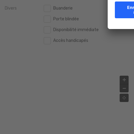
Divers
Buanderie
2.000.000 €
2.000.000 €
Porte blindée
2.500.000 €
2.500.000 €
Disponibilité immédiate
3.000.000 €
3.000.000 €
Accès handicapés
4.000.000 €
4.000.000 €
5.000.000 €
5.000.000 €