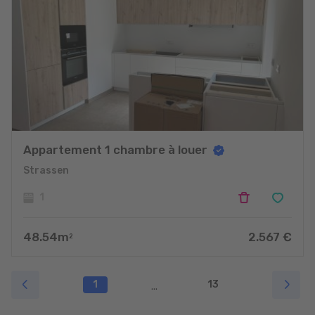
Appartement 1 chambre à louer
Strassen
1
48.54
m
2.567
€
2
1
13
...