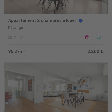
Appartement 2 chambres à louer
Pétange
2
1
95.27
m
2.200
€
2