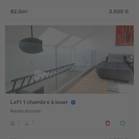
82.5
m
2.500
€
2
Loft 1 chambre à louer
Niederdonven
1
1