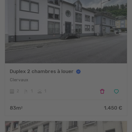
Duplex 2 chambres à louer
Clervaux
2
1
1
83
m
1.450
€
2