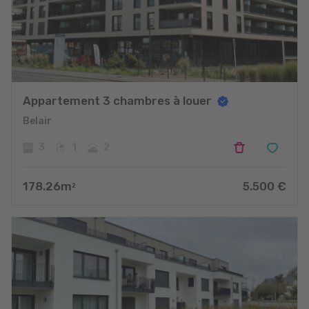
Appartement 3 chambres à louer
Belair
3
1
2
178.26
m
5.500
€
2