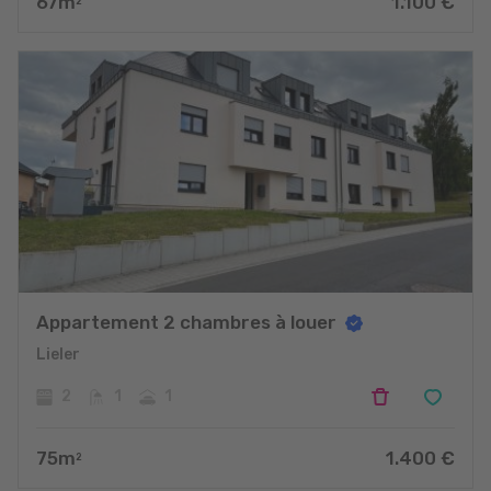
67
m
1.100
€
2
Appartement 2 chambres à louer
Lieler
2
1
1
75
m
1.400
€
2