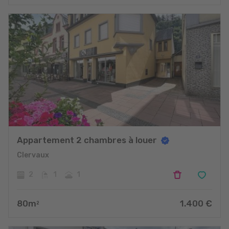
projets
Appartement 2 chambres à louer
Clervaux
2
1
1
80
m
1.400
€
2