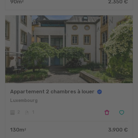
90
m
2.350
€
2
Appartement 2 chambres à louer
Luxembourg
2
1
130
m
3.900
€
2