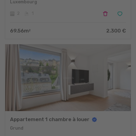
Luxembourg
2
1
69.56
m
2.300
€
2
Appartement 1 chambre à louer
Grund