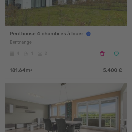
Penthouse 4 chambres à louer
Bertrange
4
1
2
181.64
m
5.400
€
2