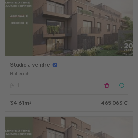
Studio à vendre
Hollerich
1
34.61
m
465.063
€
2