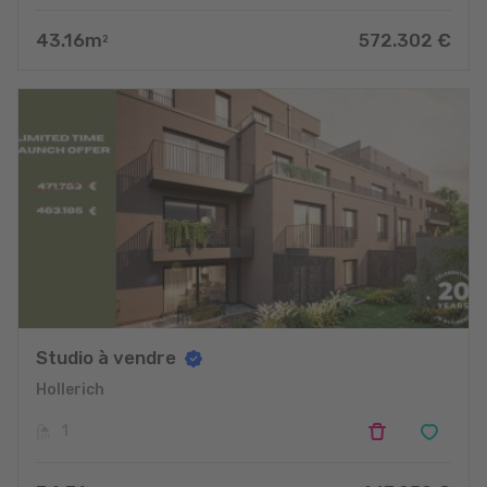
43.16
m
572.302
€
2
Studio à vendre
Hollerich
1