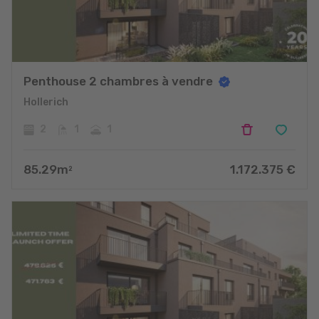
Penthouse 2 chambres à vendre
Hollerich
2
1
1
85.29
m
1.172.375
€
2