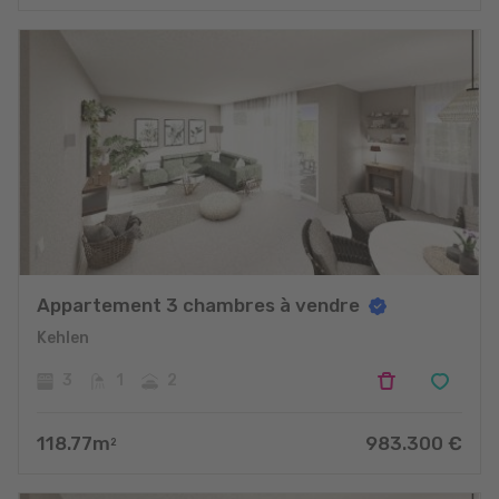
Appartement 3 chambres à vendre
Kehlen
3
1
2
118.77
m
983.300
€
2