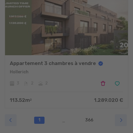
Appartement 3 chambres à vendre
Hollerich
3
2
2
113.52
m
1.289.020
€
2
1
366
...