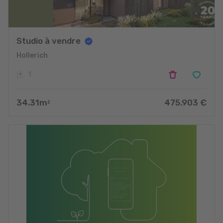
Studio à vendre
Hollerich
1
34.31
m
475.903
€
2