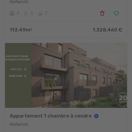
Hollerich
3
2
2
113.49
m
1.328.460
€
2
Appartement 1 chambre à vendre
Hollerich