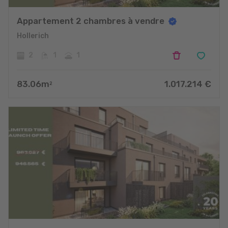
Appartement 2 chambres à vendre
Hollerich
2
1
1
83.06
m
1.017.214
€
2