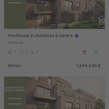
Penthouse 2 chambres à vendre
Hollerich
2
1
2
89.1
m
1.294.240
€
2