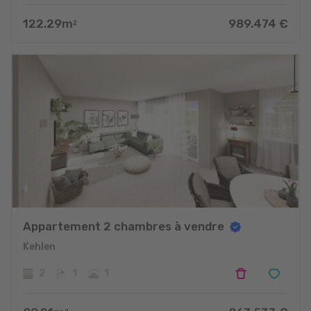
122.29
m
989.474
€
2
Appartement 2 chambres à vendre
Kehlen
2
1
1