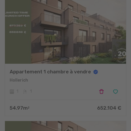
Appartement 1 chambre à vendre
Hollerich
1
1
54.97
m
652.104
€
2