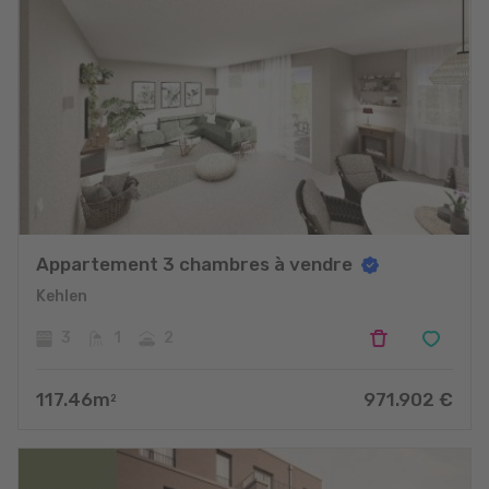
Appartement 3 chambres à vendre
Kehlen
3
1
2
117.46
m
971.902
€
2