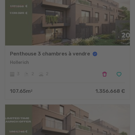
Penthouse 3 chambres à vendre
Hollerich
3
2
2
107.65
m
1.356.668
€
2