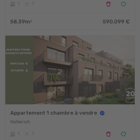
1
1
58.39
m
590.099
€
2
Appartement 1 chambre à vendre
Hollerich
1
1