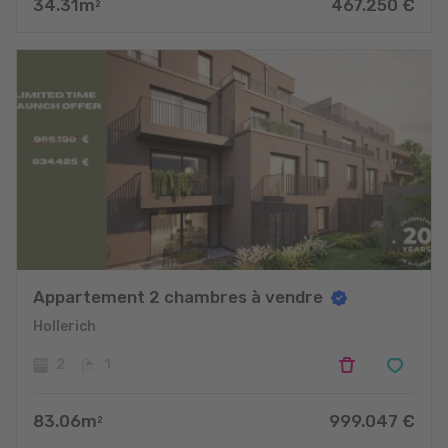
34.31
m
467.250
€
2
Appartement 2 chambres à vendre
Hollerich
2
1
83.06
m
999.047
€
2