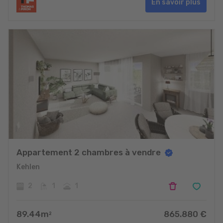
En savoir plus
Appartement 2 chambres à vendre
Kehlen
2
1
1
89.44
m
865.880
€
2