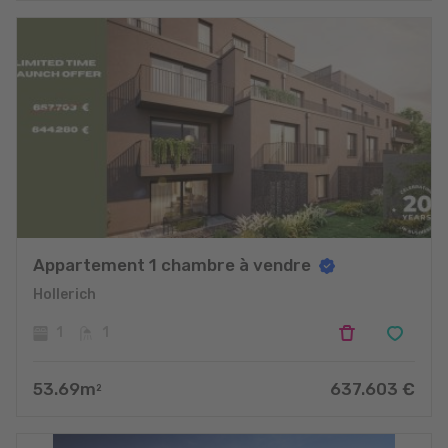
Appartement 1 chambre à vendre
Hollerich
1
1
53.69
m
637.603
€
2