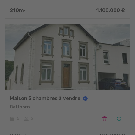
210
m
1.100.000
€
2
Maison 5 chambres à vendre
Bettborn
5
2