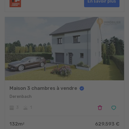
En savoir plus
Maison 3 chambres à vendre
Derenbach
3
1
132
m
629.593
€
2