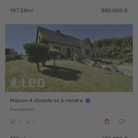
197.38
m
880.000
€
2
Maison 4 chambres à vendre
Derenbach
4
4