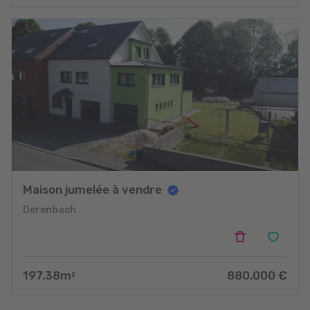
Maison jumelée à vendre
Derenbach
197.38
m
880.000
€
2