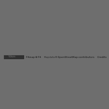
10km
F4map © F4
Map data ©
OpenStreetMap contributors
Credits