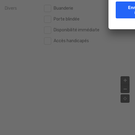
Divers
Buanderie
2.000.000 €
2.000.000 €
Porte blindée
2.500.000 €
2.500.000 €
Disponibilité immédiate
3.000.000 €
3.000.000 €
Accès handicapés
4.000.000 €
4.000.000 €
5.000.000 €
5.000.000 €