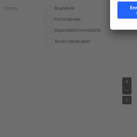
Divers
Buanderie
2.000.000 €
2.000.000 €
Porte blindée
2.500.000 €
2.500.000 €
Disponibilité immédiate
3.000.000 €
3.000.000 €
Accès handicapés
4.000.000 €
4.000.000 €
5.000.000 €
5.000.000 €