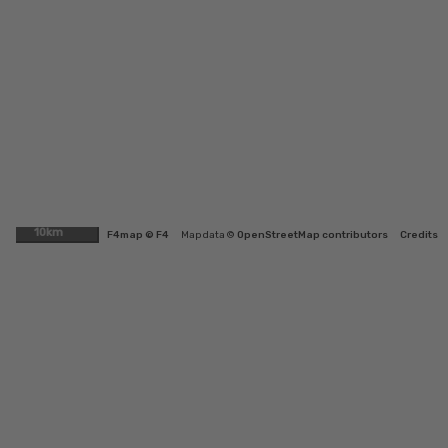
10km
F4map © F4
Map data ©
OpenStreetMap contributors
Credits