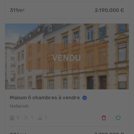
311
m
2.190.000
€
2
Maison 5 chambres à vendre
Hollerich
5
1
1