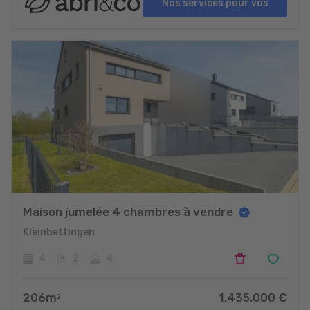
Nos services pour vos
projets
Maison jumelée 4 chambres à vendre
Kleinbettingen
4
2
4
206
m
1.435.000
€
2