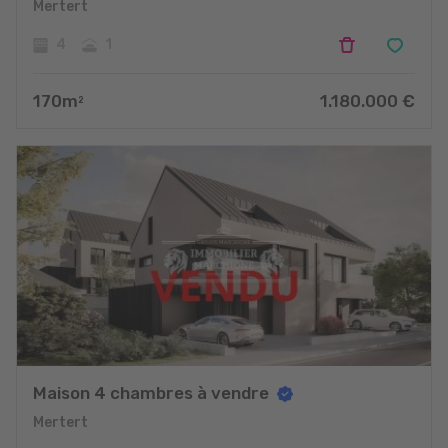
Mertert
4
1
170
m
1.180.000
€
2
Maison 4 chambres à vendre
Mertert