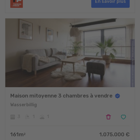
En savoir plus
Maison mitoyenne 3 chambres à vendre
Wasserbillig
3
1
1
161
m
1.075.000
€
2