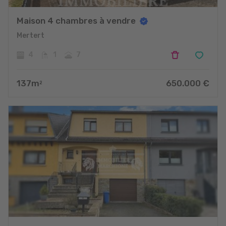
Maison 4 chambres à vendre
Mertert
4
1
7
137
m
650.000
€
2