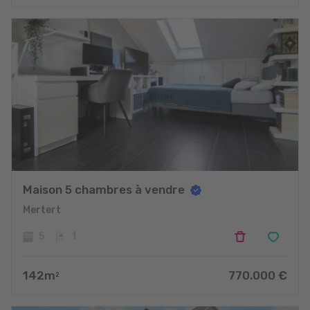
Maison 5 chambres à vendre
Mertert
5
1
142
m
770.000
€
2