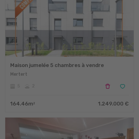
Maison jumelée 5 chambres à vendre
Mertert
5
2
164.46
m
1.249.000
€
2