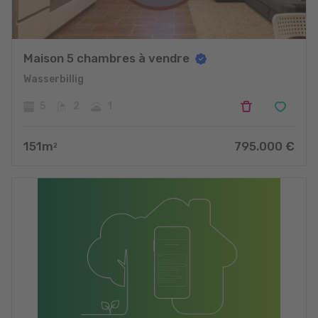
Maison 5 chambres à vendre
Wasserbillig
5
2
1
151
m
795.000
€
2