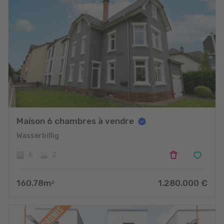
Maison 6 chambres à vendre
Wasserbillig
6
2
160.78
m
1.280.000
€
2