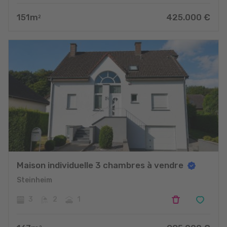
151
m
425.000
€
2
Maison individuelle 3 chambres à vendre
Steinheim
3
2
1