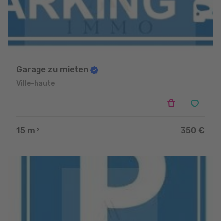
Garage zu mieten
Ville-haute
15
m
350 €
2