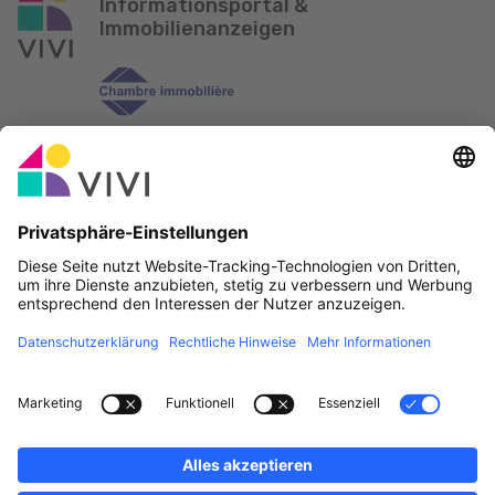
Informationsportal &
Immobilienanzeigen
Offizieller Partner & Sponsoren
Fehler melden
Immobilienagenturen
Gemeinden und Ortschaften in Luxemburg
Makler, werdet Mitglied!
·
Plan du site
Rechtliche Hinweise
vivi.lu © 2026