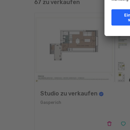
67 zu verkaufen
Studio zu verkaufen
Gasperich