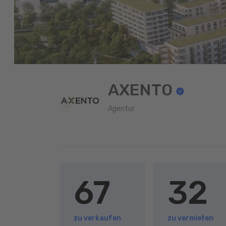
AXENTO
Agentur
67
32
zu verkaufen
zu vermieten