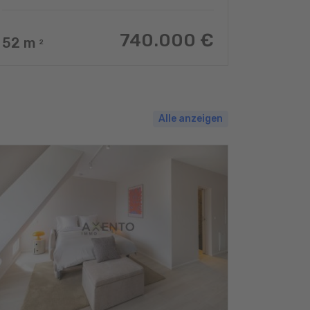
740.000 €
52
m
2
Alle anzeigen