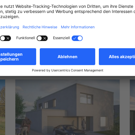
Wohnung mit 2 Zimmern zu
verkaufen
Kirchberg
2
890.000 €
100
m
2