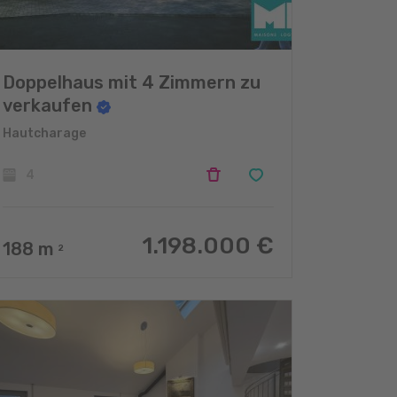
Doppelhaus mit 4 Zimmern zu
verkaufen
Hautcharage
4
1.198.000 €
188
m
2