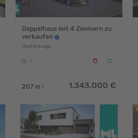
Doppelhaus mit 4 Zimmern zu
verkaufen
Hautcharage
4
1.343.000 €
207
m
2