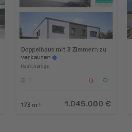
Doppelhaus mit 3 Zimmern zu
verkaufen
Hautcharage
3
1.045.000 €
173
m
2