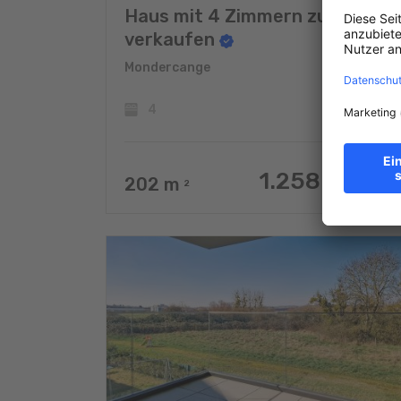
Haus mit 4 Zimmern zu
verkaufen
Mondercange
4
1.258.000 €
202
m
2