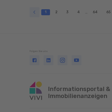
1
2
3
4
64
65
...
Folgen Sie uns
Informationsportal &
Immobilienanzeigen