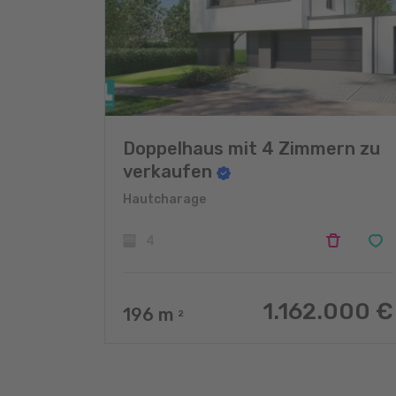
Doppelhaus mit 4 Zimmern zu
verkaufen
Hautcharage
4
1.162.000 €
196
m
2