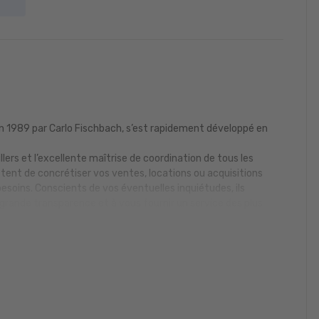
n 1989 par Carlo Fischbach, s’est rapidement développé en
llers et l’excellente maîtrise de coordination de tous les
tent de concrétiser vos ventes, locations ou acquisitions
esoins. Conscients de vos éventuelles inquiétudes, ils
 grande transparence et à vous fournir un service des plus
cture et la gestion de l’agence afin de mieux encore répondre
tion toujours plus rapide du marché. C’est ainsi qu’ils ont aussi
lle signature : FISCHBACH Realtors & Developers.