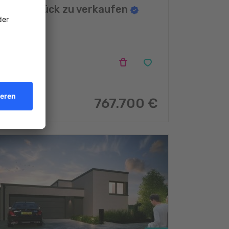
Grundstück zu verkaufen
Filsdorf
767.700 €
8.53
m
2