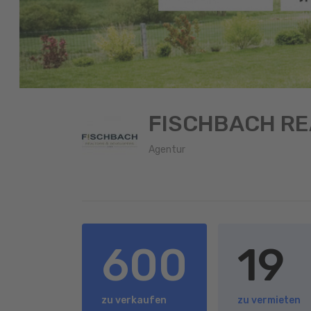
FISCHBACH RE
Agentur
600
19
zu verkaufen
zu vermieten