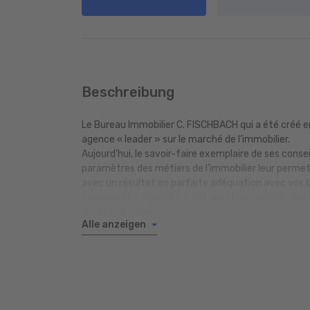
Beschreibung
Le Bureau Immobilier C. FISCHBACH qui a été créé e
agence « leader » sur le marché de l’immobilier.
Aujourd’hui, le savoir-faire exemplaire de ses consei
paramètres des métiers de l’immobilier leur permet
avec un résultat en parfaite adéquation avec vos b
s’engagent à répondre à vos questions avec la plus
discret et soigné.
Alle anzeigen
En 2016 la direction a décidé de réorganiser la stru
aux besoins de leurs clients et pour anticiper l’évolu
créé une nouvelle identité visuelle avec une nouve