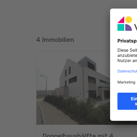
atteint les 450 millions d’euros par an.
Ces quelques données illustrent que notre société e
Grand-Duché de Luxembourg.
4 Immobilien
Doppelhaushälfte mit 4