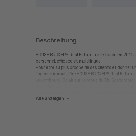
Beschreibung
HOUSE BROKERS Real Estate a été fondé en 2011 ave
personnel, efficace et multilingue.
Pour être au plus proche de ses clients et donner u
l'agence immobilière HOUSE BROKERS Real Estate s'
Luxembourg-Belair sur l'avenue du Dix Septembre.
Spécialisée dans la vente de biens existants, la co
commerciale et résidentielle de biens de qualité da
Alle anzeigen
HOUSE BROKERS Real Estate complète son offre en 
l'étranger.