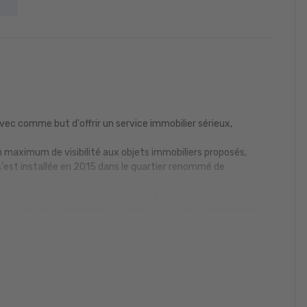
c comme but d'offrir un service immobilier sérieux,
n maximum de visibilité aux objets immobiliers proposés,
est installée en 2015 dans le quartier renommé de
mmercialisation de nouveaux projets et la location
ns la ville de Luxembourg et alentours, l'agence immobilière
proposant également des biens immobiliers de luxe à