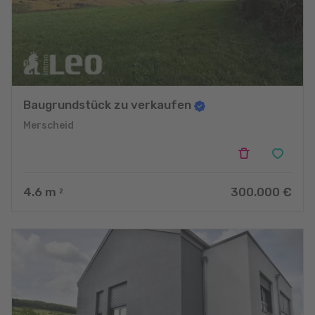
d'appartements dans les quatre coins du Luxembourg et
accordons une grande importance au conseil personnel.
N’hésitez pas à prendre contact avec nous pour de plus amples
informations. Nous nous réjouissons de vous accueillir dans nos
bureaux à Diekirch et à Wincrange.
Nous parlons luxembourgeois, français, allemand, anglais et
Baugrundstück zu verkaufen
italien.
Merscheid
4.6
m
300.000 €
2