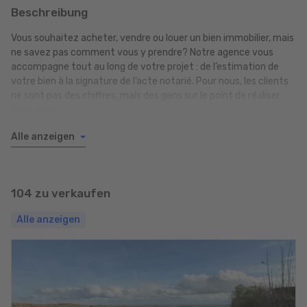
Beschreibung
Vous souhaitez acheter, vendre ou louer un bien immobilier, mais
ne savez pas comment vous y prendre? Notre agence vous
accompagne tout au long de votre projet : de l’estimation de
votre bien à la signature de l’acte notarié. Pour nous, les clients
ne sont pas des chiffres, mais des gens sur le point de réaliser
leurs rêves !
Alle anzeigen
CONSULTATION transparente et compétente
MESURAGE de l'objet
VISITE sur place
DÉTERMINATION de la valeur de vente
104 zu verkaufen
OBTENTION d’un passeport énergétique
Photos PROFESSIONNELLES
Alle anzeigen
PUBLICATION du bien immobilier
Étapes ADMINISTRATIVES
Du notaire à la REMISE DES CLEFS
TRAVAUX DE NETTOYAGE ET D'ENTRETIEN
Nous nous consacrons à la vente ou la location de maisons et