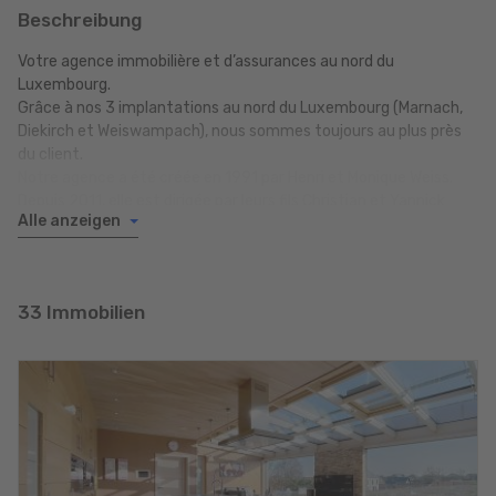
Beschreibung
Votre agence immobilière et d’assurances au nord du
Luxembourg.
Grâce à nos 3 implantations au nord du Luxembourg (Marnach,
Diekirch et Weiswampach), nous sommes toujours au plus près
du client.
Notre agence a été créée en 1991 par Henri et Monique Weiss.
Depuis 2011, elle est dirigée par leurs fils Christian et Yannick
Alle anzeigen
Weiss, qui s’impliquent personnellement dans le suivi quotidien
des projets. Nous attachons une grande importance au contact
personnel avec nos clients. C’est en effet la seule manière de
connaître précisément vos besoins et vos souhaits, afin de vous
33 Immobilien
proposer la solution qui vous correspond.