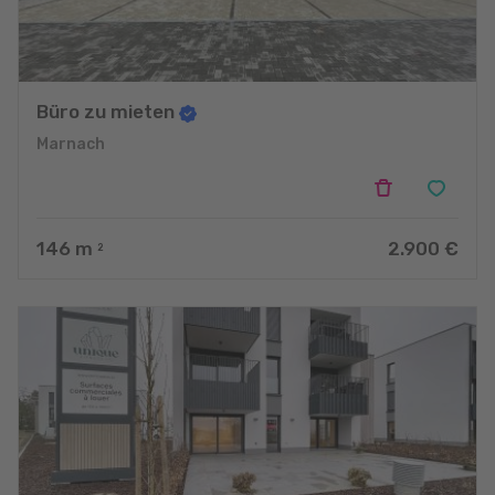
Büro zu mieten
Marnach
146
m
2.900 €
2