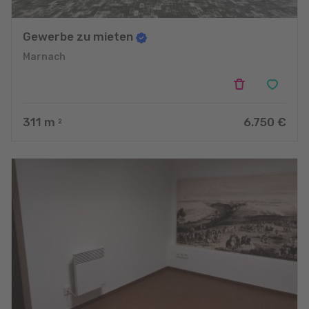
Gewerbe zu mieten
Marnach
311
m
6.750 €
2