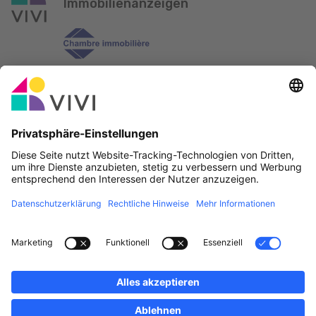
Immobilienanzeigen
Offizieller Partner & Sponsoren
Fehler melden
Immobilienagenturen
Gemeinden und Ortschaften in Luxemburg
Makler, werdet Mitglied!
·
Plan du site
Rechtliche Hinweise
vivi.lu © 2026