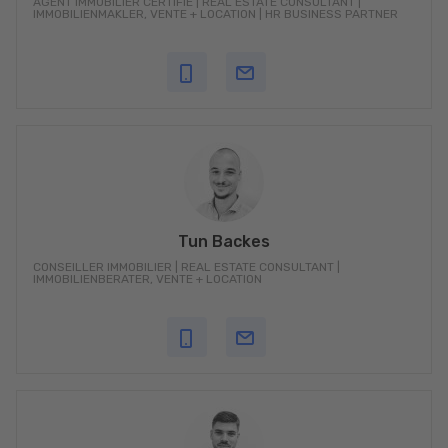
AGENT IMMOBILIER CERTIFIÉ | REAL ESTATE CONSULTANT |
IMMOBILIENMAKLER, VENTE + LOCATION | HR BUSINESS PARTNER
depuis 2020, nous sommes à votre service sur place à
Christnach :
KARRENBROCK + PARTNERS est votre agence immobilière au
Luxembourg avec du c?ur et de l'esprit, une expertise locale et
une connaissance détaillée du marché.
Conseil, estimation de valeur, vente + achat, location
Nous sommes votre partenaire pour toutes les transactions
immobilières.
VENDRE : AU TOP DU CONSEIL
Tun Backes
Vous envisagez de vendre votre bien immobilier ?
CONSEILLER IMMOBILIER | REAL ESTATE CONSULTANT |
Vous voulez en tirer le meilleur prix ? Avec nous, c'est sûr et
IMMOBILIENBERATER, VENTE + LOCATION
fiable.
Ou vous souhaitez tout d'abord simplement vous informer sur la
valeur actuelle de votre bien immobilier sur le marché ?
Nous vous proposons une estimation sérieuse, objective et
réaliste du prix du marché de votre bien immobilier.
------------- 100% GRATUIT et sans engagement. Nous nous
en chargeons !