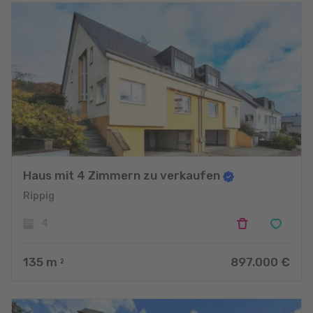
M. Maurits HESSE
Agent immobilier certifié, Zertifizierter Immobilienmakler
maurits.hesse@karrenbrock.immo
M. Luca Alexandru SAVA
Agent immobilier certifié, Zertifizierter Immobilienmakler
luca.sava@karrenbrock.immo
Mme Yasmine HUSSEIN
Conseiller immobilier certifié, Zertifizierter Immobilienberater
yasmine.hussein@karrenbrock.immo
Haus mit 4 Zimmern zu verkaufen
M. Tun Rodolphe BACKES
Rippig
Conseiller immobilier certifié, Zertifizierter Immobilienberater
4
tun.backes@karrenbrock.immo
M. Karsten KARRENBROCK
135
m
897.000 €
2
Agent immobilier certifié, Zertifizierter Immobilienmakler, Dipl.-
Betriebswirt
Directeur exécutif | CEO | Geschäftsführer
karsten.karrenbrock@karrenbrock.immo