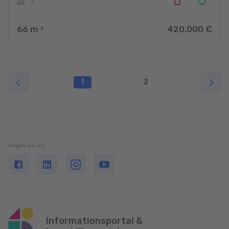
2
66
m
420.000 €
2
1
2
Folgen Sie uns
Informationsportal &