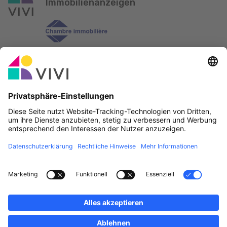
Immobilienanzeigen
Offizieller Partner & Sponsoren
Fehler melden
Immobilienagenturen
Gemeinden und Ortschaften in Luxemburg
Makler, werdet Mitglied!
·
Plan du site
Rechtliche Hinweise
vivi.lu © 2026