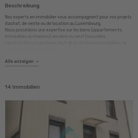
Beschreibung
Nos experts en immobilier vous accompagnent pour vos projets
d’achat, de vente ou de location au Luxembourg.
Nous possédons une expertise sur les biens (appartements,
immeubles ou maisons) anciens ou neuf (nouvelles
construction, programme neuf de promoteurs immobiliers de
type VEFA par exemple).
Alle anzeigen
Choisir Lovin’Home, agence située à Schifflange, c’est
l’assurance de bénéficier de l’expertise d’une agence immobilière
au Luxembourg et d’être accompagné sur l’ensemble des étapes
par des professionnels reconnus de l’immobilier.
14 Immobilien