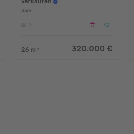
verkaufen
Gare
1
320.000 €
26
m
2