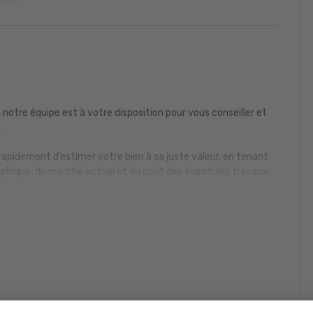
 notre équipe est à votre disposition pour vous conseiller et
.
rapidement d’estimer votre bien à sa juste valeur, en tenant
phique, du marché actuel et du coût des éventuels travaux.
rénité.