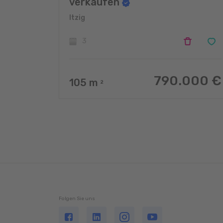
verkaufen
Itzig
3
790.000 €
105
m
2
Folgen Sie uns