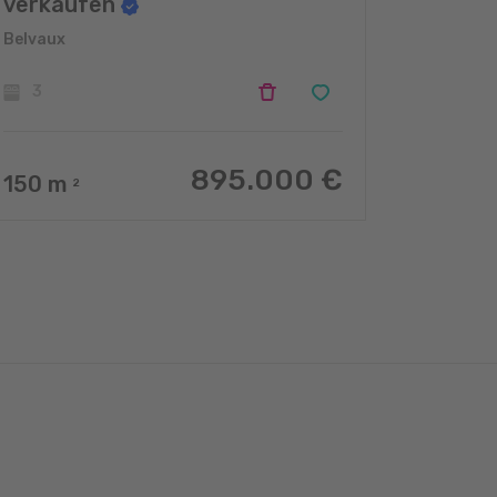
verkaufen
Belvaux
3
895.000 €
150
m
2