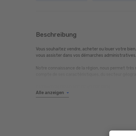
Beschreibung
Vous souhaitez vendre, acheter ou louer votre bien,
vous assister dans vos démarches administratives
Notre connaissance de la région, nous permet très 
compte de ses caractéristiques, du secteur géogra
ESTIMATION GRATUITE DE VOTRE BIEN
Alle anzeigen
Real G Immo, une relation de confiance en toute sé