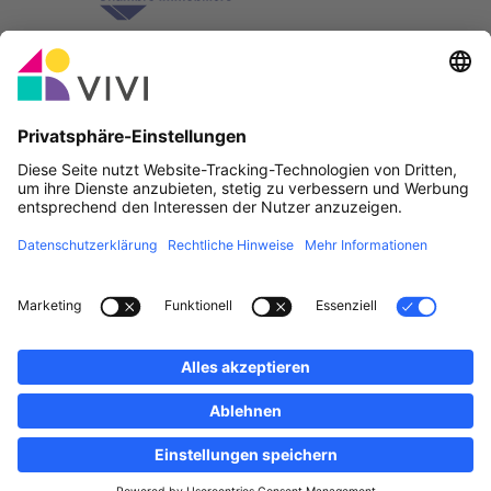
Offizieller Partner & Sponsoren
Fehler melden
Immobilienagenturen
Gemeinden und Ortschaften in Luxemburg
Makler, werdet Mitglied!
·
Plan du site
Rechtliche Hinweise
vivi.lu © 2026