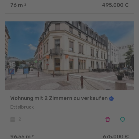
76
m
495.000 €
2
Wohnung mit 2 Zimmern zu verkaufen
Ettelbruck
2
96.55
m
675.000 €
2