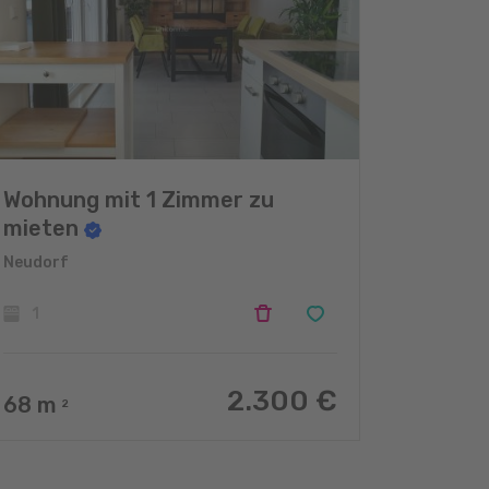
Wohnung mit 1 Zimmer zu
mieten
Neudorf
1
2.300 €
68
m
2