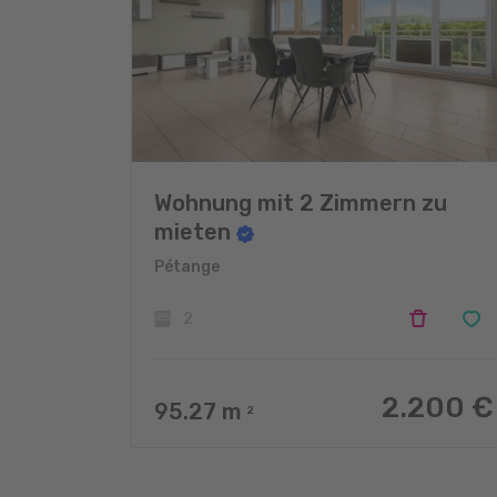
Wohnung mit 2 Zimmern zu
mieten
Pétange
2
2.200 €
95.27
m
2