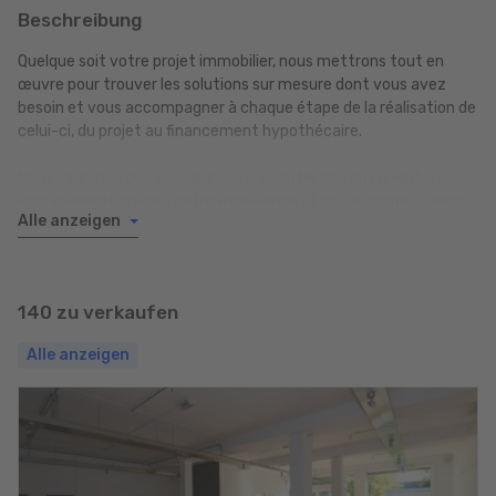
Beschreibung
Quelque soit votre projet immobilier, nous mettrons tout en
œuvre pour trouver les solutions sur mesure dont vous avez
besoin et vous accompagner à chaque étape de la réalisation de
celui-ci, du projet au financement hypothécaire.
Nous saurons vous accueillir, vous écouter et vous orienter
efficacement grâce à notre expérience et notre connaissance
Alle anzeigen
decennale du marché luxembourgeois. Sur le marché de Dubai
nous sommes agents agréés de EMAAR et SELECT GROUP.
Pour tous renseignements ou demandes particulières, n'hésitez
140 zu verkaufen
pas à nous contacter. Nous parlons : Français, Anglais, Italien,
Espagnol et Portugais.
Alle anzeigen