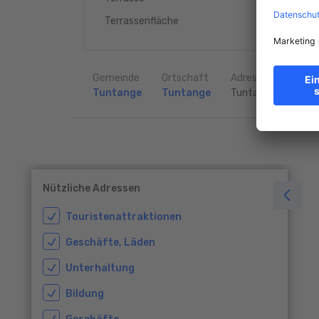
60 m
Terrassenfläche
2
Gemeinde
Ortschaft
Adresse
Tuntange
Tuntange
Tuntange
Nützliche Adressen
Touristenattraktionen
Geschäfte, Läden
Unterhaltung
Bildung