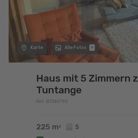
Karte
Alle Fotos
9
Haus mit 5 Zimmern z
Tuntange
Ref.: 87069792
225 m
5
2