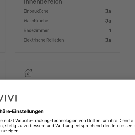
Innenbereich
Ja
Einbauküche
Ja
Waschküche
1
Badezimmer
Ja
Elektrische Rollläden
iese Immobilie eine privilegierte Wohnlage bei gleichzeitiger
 wichtigen Verkehrsachsen.
geräumigen, modernen Immobilie suchen, die bezugsfertig ist.
ines Besichtigungstermins zögern Sie nicht, uns zu
Energieklasse
Energieklasse (DPE)
A
Wärmedämmung
B
Ja
Dreifachverglasung
Ja
Fußbodenheizung
Ja
Wärmepumpe