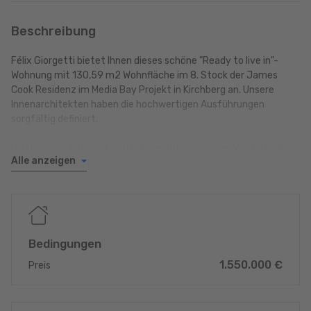
Beschreibung
Félix Giorgetti bietet Ihnen dieses schöne "Ready to live in"-
Wohnung mit 130,59 m2 Wohnfläche im 8. Stock der James
Cook Residenz im Media Bay Projekt in Kirchberg an. Unsere
Innenarchitekten haben die hochwertigen Ausführungen
sorgfältig definiert.
Die Residenz befindet sich in einem dynamischen Viertel und
Alle anzeigen
wird von einer Grünfläche gesäumt. Diese befindet sich in der
Nähe der Europäischen Institutionen, der nationalen und
internationalen Banken, der Hauptverkehrsstraßen sowie fünf
Minuten vom Flughafen Findel entfernt. Die Gegend ist
außerdem für ihren Reichtum an Kultur, Geschäften und Sport
bekannt.
Bedingungen
1.550.000 €
Die Wohnung besteht aus einer zum Wohnzimmer hin offenen
Preis
Einbauküche, die Zugang zu einer 10,91 m2 großen Terrasse mit
ihrem atemberaubenden Blick auf den Wald bietet. Sie verfügt
außerdem über ein Elternschlafzimmer mit Ankleidezimmer,