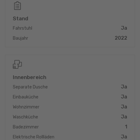
Duschbad und Zugang zu einer zweiten Terrasse. Zwei weitere
Schlafzimmer verschönern diese Wohnung sowie ein voll
Stand
ausgestattetes Badezimmer.
Ja
Fahrstuhl
Eine Waschküche, ein Abstellraum und ein separates WC
2022
Baujahr
befinden sich in der Wohnung.
Der Keller ist im Preis inbegriffen. Ein Innenparkplatz muss
hinzugefügt werden.
Der angezeigte Preis versteht sich inkl. 3% MwSt.
Innenbereich
Diese Immobilie wird Ihnen von der Handelsabteilung von Félix
Giorgetti präsentiert.
Ja
Separate Dusche
Ja
Einbauküche
Ja
Wohnzimmer
Ja
Waschküche
1
Badezimmer
Ja
Elektrische Rollläden