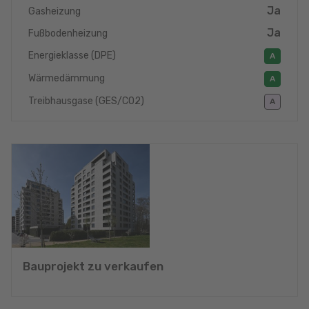
Ja
Gasheizung
Ja
Fußbodenheizung
Energieklasse (DPE)
A
Wärmedämmung
A
Treibhausgase (GES/CO2)
A
Bauprojekt zu verkaufen