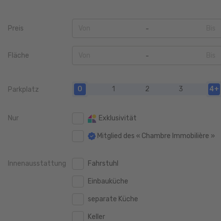
Preis
Von
Bis
0
0
Fläche
Von
Bis
50.000 €
50.000 €
0
0
100.000 €
100.000 €
0
1
2
3
4+
Parkplatz
20 m2
20 m2
150.000 €
150.000 €
40 m2
40 m2
Nur
Exklusivität
200.000 €
200.000 €
60 m2
60 m2
Mitglied des « Chambre Immobilière »
250.000 €
250.000 €
80 m2
80 m2
300.000 €
300.000 €
Innenausstattung
Fahrstuhl
100 m2
100 m2
350.000 €
350.000 €
Einbauküche
120 m2
120 m2
400.000 €
400.000 €
separate Küche
140 m2
140 m2
450.000 €
450.000 €
Keller