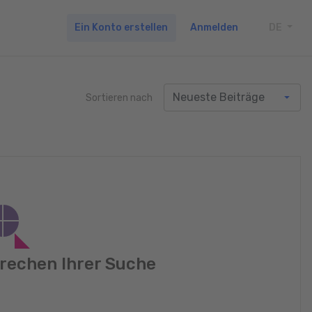
Ein Konto erstellen
Anmelden
DE
TOGG
Sortieren nach
rechen Ihrer Suche