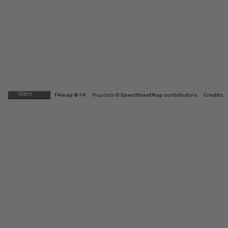
10km
F4map © F4
Map data ©
OpenStreetMap contributors
Credits