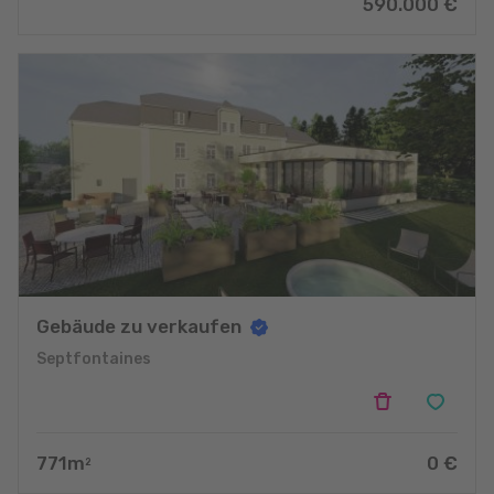
590.000
€
Gebäude zu verkaufen
Septfontaines
771
m
0
€
2