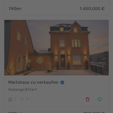
740
m
1.450.000
€
2
Mietshaus zu verkaufen
Redange/Attert
7
7