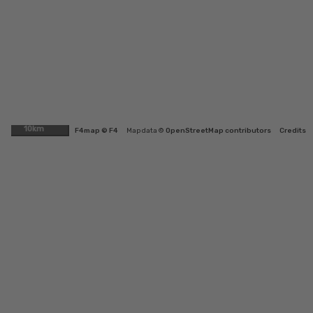
10km
F4map © F4
Map data ©
OpenStreetMap contributors
Credits