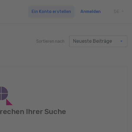
Ein Konto erstellen
Anmelden
DE
TOGG
Sortieren nach
rechen Ihrer Suche