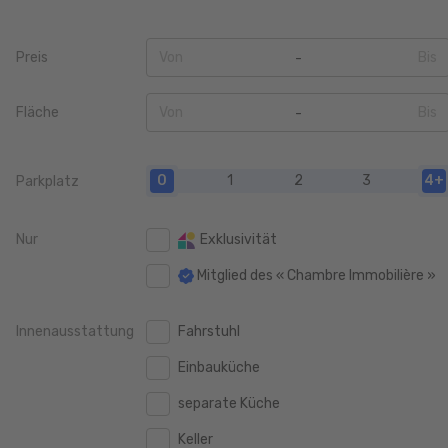
Preis
Von
Bis
0
0
Fläche
Von
Bis
50.000 €
50.000 €
0
0
100.000 €
100.000 €
0
1
2
3
4+
Parkplatz
20 m2
20 m2
150.000 €
150.000 €
40 m2
40 m2
Nur
Exklusivität
200.000 €
200.000 €
60 m2
60 m2
Mitglied des « Chambre Immobilière »
250.000 €
250.000 €
80 m2
80 m2
300.000 €
300.000 €
Innenausstattung
Fahrstuhl
100 m2
100 m2
350.000 €
350.000 €
Einbauküche
120 m2
120 m2
400.000 €
400.000 €
separate Küche
140 m2
140 m2
450.000 €
450.000 €
Keller