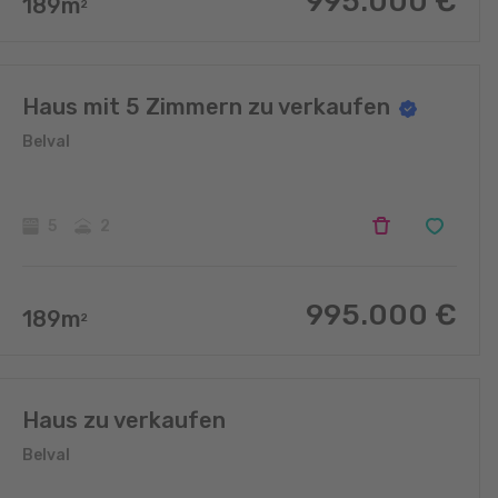
995.000
€
189
m
2
Haus mit 5 Zimmern zu verkaufen
Belval
5
2
995.000
€
189
m
2
Haus zu verkaufen
Belval