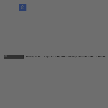
1km
F4map © F4
Map data ©
OpenStreetMap contributors
Credits