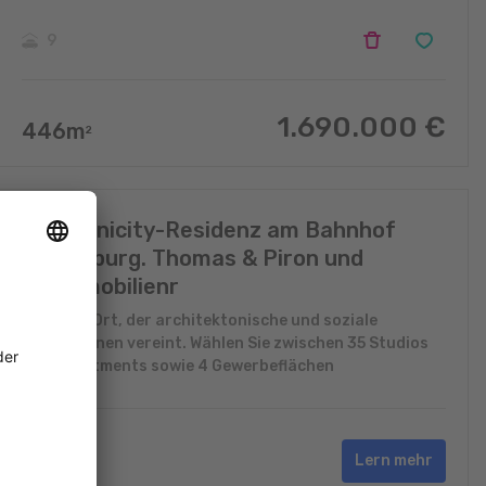
9
1.690.000
€
446
m
2
Neue Unicity-Residenz am Bahnhof
Luxemburg. Thomas & Piron und
IKOimmobilienr
Hybrider Ort, der architektonische und soziale
Innovationen vereint. Wählen Sie zwischen 35 Studios
und Apartments sowie 4 Gewerbeflächen
Lern mehr