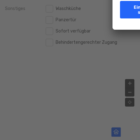
Sonstiges
Waschküche
2.000.000 €
2.000.000 €
Panzertür
2.500.000 €
2.500.000 €
Sofort verfügbar
3.000.000 €
3.000.000 €
Behindertengerechter Zugang
4.000.000 €
4.000.000 €
5.000.000 €
5.000.000 €