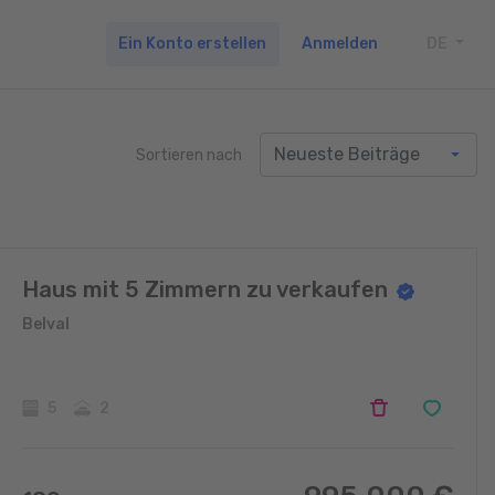
Ein Konto erstellen
Anmelden
DE
TOGG
Sortieren nach
Haus mit 5 Zimmern zu verkaufen
Belval
5
2