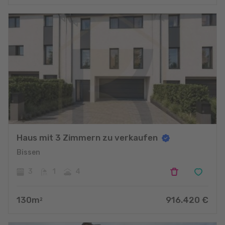
Haus mit 3 Zimmern zu verkaufen
Bissen
3
1
4
130
m
916.420
€
2