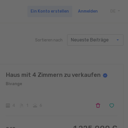
Ein Konto erstellen
Anmelden
DE
TOGG
Sortieren nach
Haus mit 4 Zimmern zu verkaufen
Bivange
4
1
6