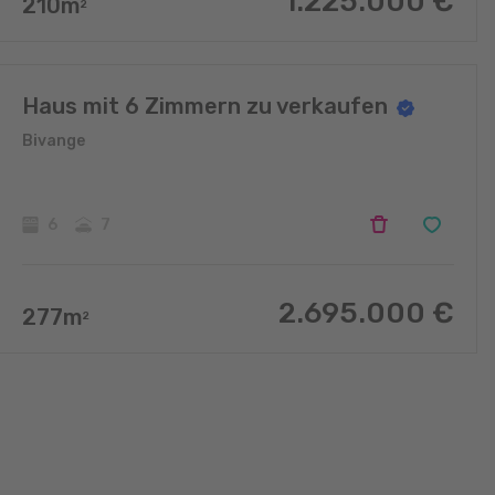
1.225.000
€
210
m
2
Haus mit 6 Zimmern zu verkaufen
Bivange
6
7
2.695.000
€
277
m
2