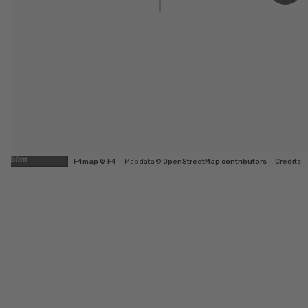
50m
F4map © F4
Map data ©
OpenStreetMap contributors
Credits