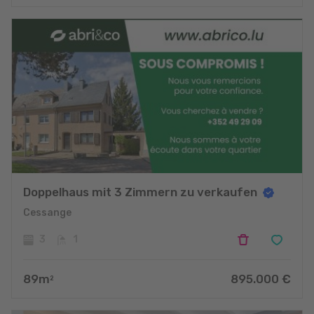
Doppelhaus mit 3 Zimmern zu verkaufen
Cessange
3
1
89
m
895.000
€
2