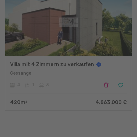
Villa mit 4 Zimmern zu verkaufen
Cessange
4
1
3
420
m
4.863.000
€
2