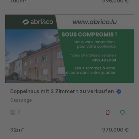
100
m
995.000
€
2
Doppelhaus mit 2 Zimmern zu verkaufen
Cessange
2
92
m
970.000
€
2