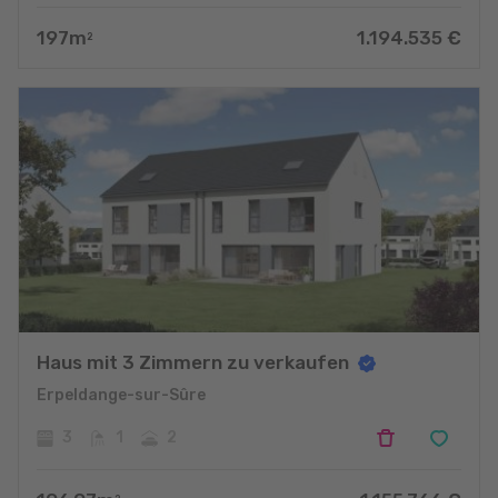
197
m
1.194.535
€
2
Haus mit 3 Zimmern zu verkaufen
Erpeldange-sur-Sûre
3
1
2