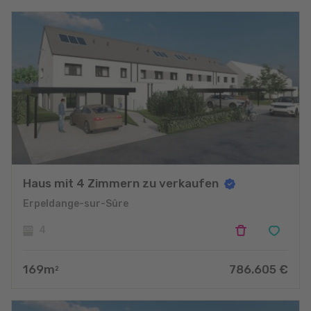
Haus mit 4 Zimmern zu verkaufen
Erpeldange-sur-Sûre
4
169
m
786.605
€
2