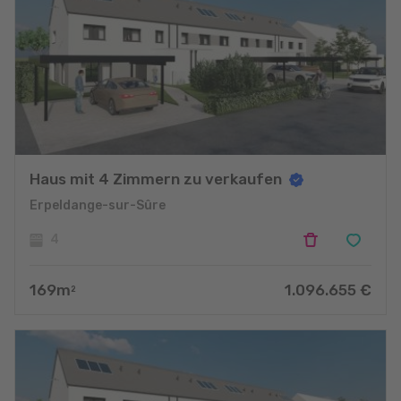
Haus mit 4 Zimmern zu verkaufen
Erpeldange-sur-Sûre
4
169
m
1.096.655
€
2