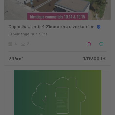
Doppelhaus mit 4 Zimmern zu verkaufen
Erpeldange-sur-Sûre
4
2
246
m
1.119.000
€
2