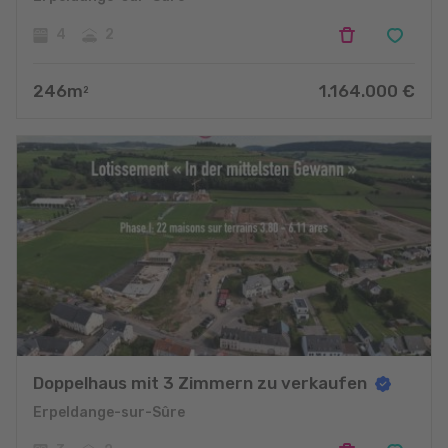
4
2
246
m
1.164.000
€
2
Doppelhaus mit 3 Zimmern zu verkaufen
Erpeldange-sur-Sûre