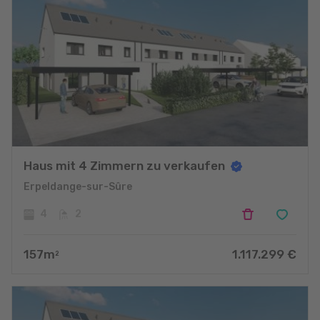
Haus mit 4 Zimmern zu verkaufen
Erpeldange-sur-Sûre
4
2
157
m
1.117.299
€
2