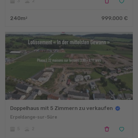
3
2
240
m
999.000
€
2
Doppelhaus mit 5 Zimmern zu verkaufen
Erpeldange-sur-Sûre
5
2