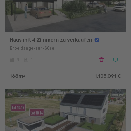
Haus mit 4 Zimmern zu verkaufen
Erpeldange-sur-Sûre
4
1
168
m
1.105.091
€
2