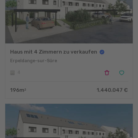
Haus mit 4 Zimmern zu verkaufen
Erpeldange-sur-Sûre
4
196
m
1.440.047
€
2