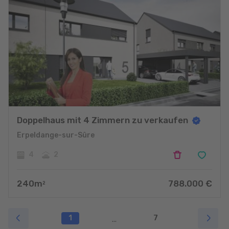
Doppelhaus mit 4 Zimmern zu verkaufen
Erpeldange-sur-Sûre
4
2
240
m
788.000
€
2
1
7
...