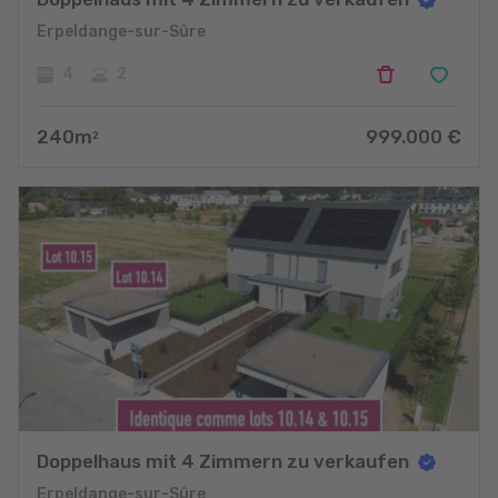
Erpeldange-sur-Sûre
4
2
240
m
999.000
€
2
Doppelhaus mit 4 Zimmern zu verkaufen
Erpeldange-sur-Sûre