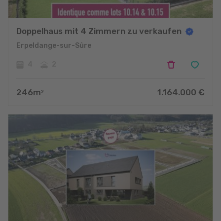
Doppelhaus mit 4 Zimmern zu verkaufen
Erpeldange-sur-Sûre
4
2
246
m
1.164.000
€
2