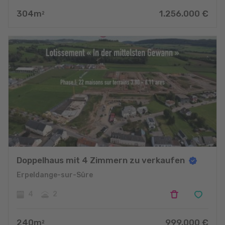
304
m
1.256.000
€
2
Doppelhaus mit 4 Zimmern zu verkaufen
Erpeldange-sur-Sûre
4
2
240
m
999.000
€
2