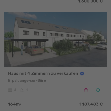
1.600.000
€
Haus mit 4 Zimmern zu verkaufen
Erpeldange-sur-Sûre
4
1
164
m
1.187.483
€
2