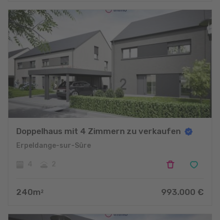
Doppelhaus mit 4 Zimmern zu verkaufen
Erpeldange-sur-Sûre
4
2
240
m
993.000
€
2