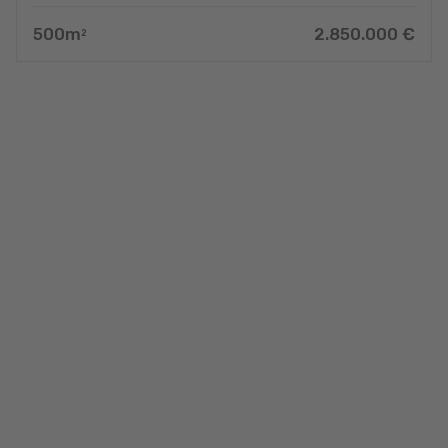
500
m
2.850.000
€
2