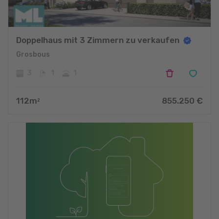
Doppelhaus mit 3 Zimmern zu verkaufen
Grosbous
3
1
1
112
m
855.250
€
2