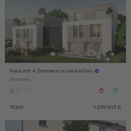
Haus mit 4 Zimmern zu verkaufen
Grosbous
4
2
152
m
1.200.613
€
2