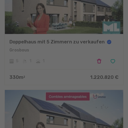
Doppelhaus mit 5 Zimmern zu verkaufen
Grosbous
5
1
1
330
m
1.220.820
€
2