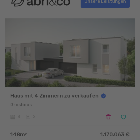
Unsere Leistungen
Haus mit 4 Zimmern zu verkaufen
Grosbous
4
2
148
m
1.170.063
€
2