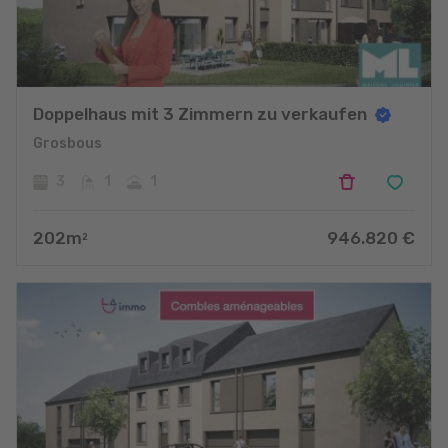
Doppelhaus mit 3 Zimmern zu verkaufen
Grosbous
3
1
1
202
m
946.820
€
2