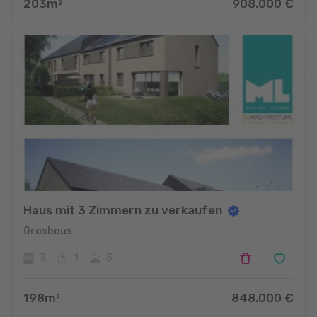
203
m
908.000
€
2
Haus mit 3 Zimmern zu verkaufen
Grosbous
3
1
3
198
m
848.000
€
2