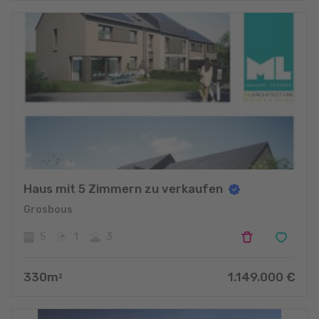
Haus mit 5 Zimmern zu verkaufen
Grosbous
5
1
3
330
m
1.149.000
€
2