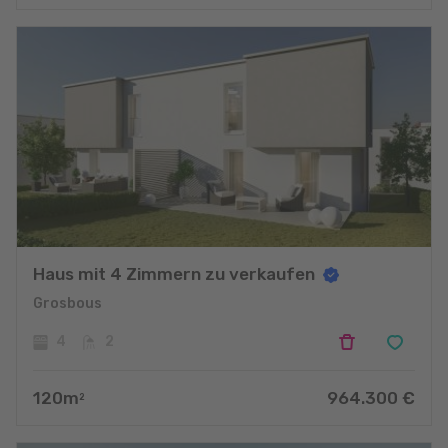
Haus mit 4 Zimmern zu verkaufen
Grosbous
4
2
120
m
964.300
€
2