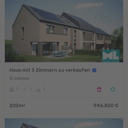
Haus mit 3 Zimmern zu verkaufen
Grosbous
3
1
3
202
m
946.820
€
2