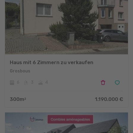
Haus mit 6 Zimmern zu verkaufen
Grosbous
6
3
4
300
m
1.190.000
€
2