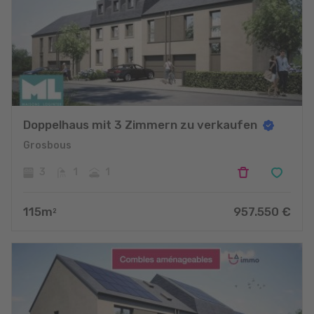
Doppelhaus mit 3 Zimmern zu verkaufen
Grosbous
3
1
1
115
m
957.550
€
2