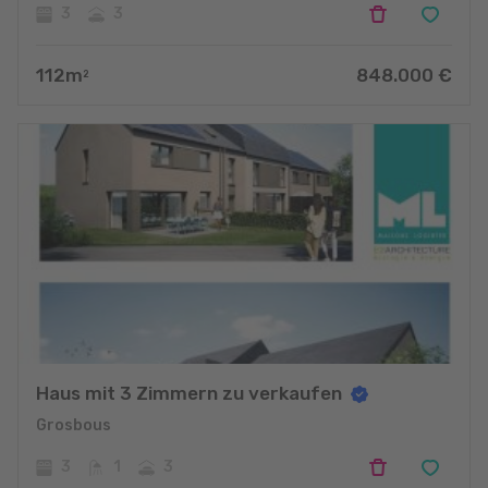
3
3
112
m
848.000
€
2
Haus mit 3 Zimmern zu verkaufen
Grosbous
3
1
3