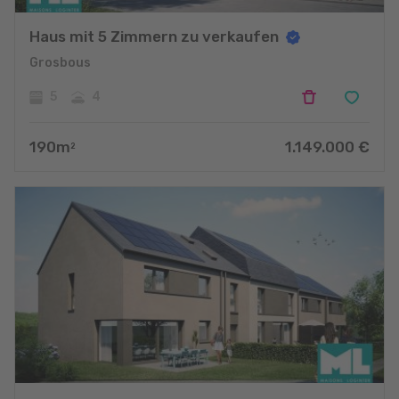
Haus mit 5 Zimmern zu verkaufen
Grosbous
5
4
190
m
1.149.000
€
2