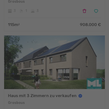
Grosbous
3
1
3
115
m
908.000
€
2
Haus mit 3 Zimmern zu verkaufen
Grosbous