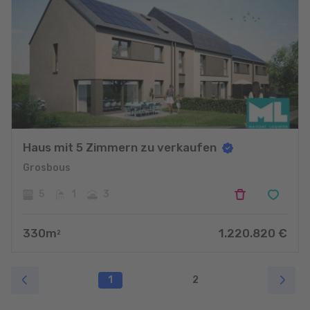
Haus mit 5 Zimmern zu verkaufen
Grosbous
5
1
3
330
m
1.220.820
€
2
1
2