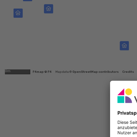
500m
F4map © F4
Map data ©
OpenStreetMap contributors
Credits