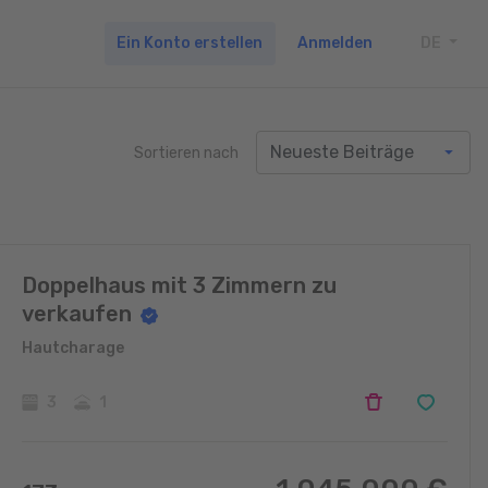
Ein Konto erstellen
Anmelden
DE
TOGG
Sortieren nach
Doppelhaus mit 3 Zimmern zu
verkaufen
Hautcharage
3
1