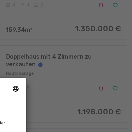
4
1
2
1.350.000
€
159.34
m
2
Doppelhaus mit 4 Zimmern zu
verkaufen
Hautcharage
4
3
1.198.000
€
131
m
2