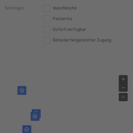
Sonstiges
Waschküche
2.000.000 €
2.000.000 €
Panzertür
2.500.000 €
2.500.000 €
Sofort verfügbar
3.000.000 €
3.000.000 €
Behindertengerechter Zugang
4.000.000 €
4.000.000 €
5.000.000 €
5.000.000 €