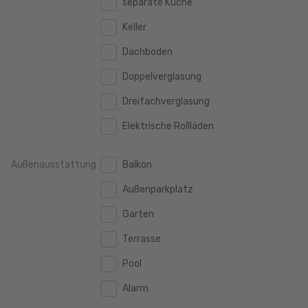
separate Küche
160 m2
160 m2
500.000 €
500.000 €
Keller
180 m2
180 m2
550.000 €
550.000 €
Dachboden
200 m2
200 m2
600.000 €
600.000 €
Doppelverglasung
250 m2
250 m2
650.000 €
650.000 €
Dreifachverglasung
300 m2
300 m2
700.000 €
700.000 €
Elektrische Rollläden
750.000 €
750.000 €
Außenausstattung
Balkon
800.000 €
800.000 €
Außenparkplatz
900.000 €
900.000 €
Garten
1.000.000 €
1.000.000 €
Terrasse
1.250.000 €
1.250.000 €
Pool
1.500.000 €
1.500.000 €
Alarm
1.750.000 €
1.750.000 €