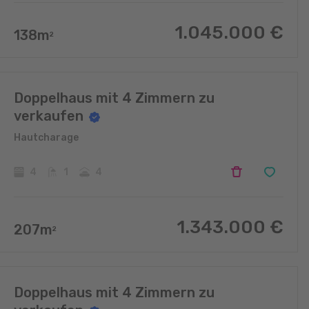
1.045.000
€
138
m
2
Doppelhaus mit 4 Zimmern zu
verkaufen
Hautcharage
4
1
4
1.343.000
€
207
m
2
Doppelhaus mit 4 Zimmern zu