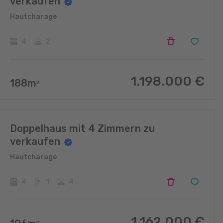
verkaufen
Hautcharage
4
2
1.198.000
€
188
m
2
Doppelhaus mit 4 Zimmern zu
verkaufen
Hautcharage
4
1
4
1.162.000
€