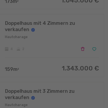
1.045.000
€
173
m
2
Doppelhaus mit 4 Zimmern zu
verkaufen
Hautcharage
4
2
1.343.000
€
159
m
2
Doppelhaus mit 3 Zimmern zu
verkaufen
Hautcharage