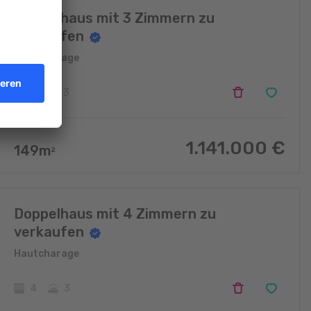
Doppelhaus mit 3 Zimmern zu
verkaufen
Hautcharage
3
3
1.141.000
€
149
m
2
Doppelhaus mit 4 Zimmern zu
verkaufen
Hautcharage
4
3