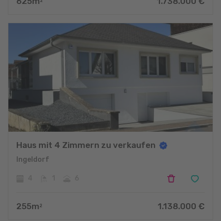
625
m
1.738.000
€
2
Haus mit 4 Zimmern zu verkaufen
Ingeldorf
4
1
6
255
m
1.138.000
€
2