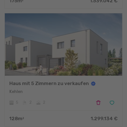
175
m
1.539.042
€
2
Haus mit 5 Zimmern zu verkaufen
Kehlen
5
2
2
128
m
1.299.134
€
2