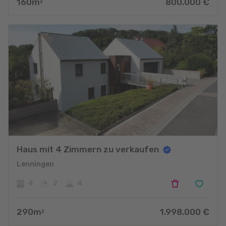
160
m
800.000
€
2
Haus mit 4 Zimmern zu verkaufen
Lenningen
4
2
4
290
m
1.998.000
€
2