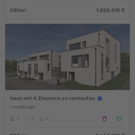
280
m
1.828.415
€
2
Haus mit 4 Zimmern zu verkaufen
Leudelange
4
2
4