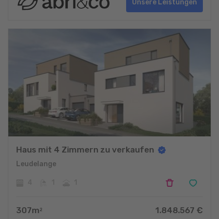
Unsere Leistungen
Haus mit 4 Zimmern zu verkaufen
Leudelange
4
1
1
307
m
1.848.567
€
2