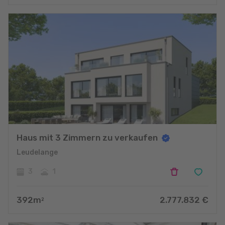
Haus mit 3 Zimmern zu verkaufen
Leudelange
3
1
392
m
2.777.832
€
2