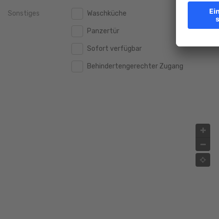
Sonstiges
Waschküche
2.000.000 €
2.000.000 €
Panzertür
2.500.000 €
2.500.000 €
Sofort verfügbar
3.000.000 €
3.000.000 €
Behindertengerechter Zugang
4.000.000 €
4.000.000 €
5.000.000 €
5.000.000 €