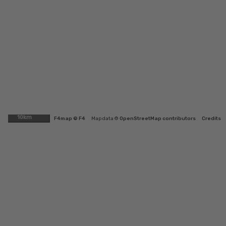
10km
F4map © F4
Map data ©
OpenStreetMap contributors
Credits