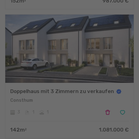
152
m
987.000
€
2
Doppelhaus mit 3 Zimmern zu verkaufen
Consthum
3
1
1
142
m
1.081.000
€
2