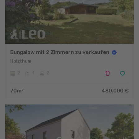
Bungalow mit 2 Zimmern zu verkaufen
Holzthum
2
1
2
70
m
480.000
€
2