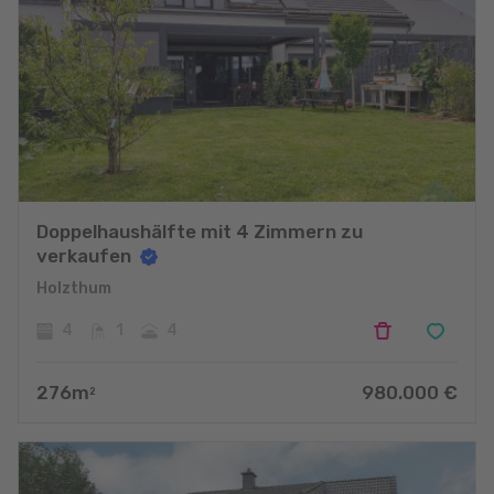
Doppelhaushälfte mit 4 Zimmern zu
verkaufen
Holzthum
4
1
4
276
m
980.000
€
2