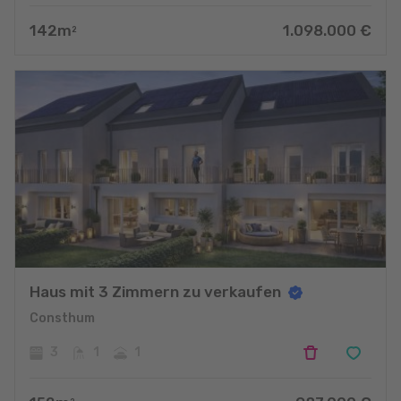
142
m
1.098.000
€
2
Haus mit 3 Zimmern zu verkaufen
Consthum
3
1
1